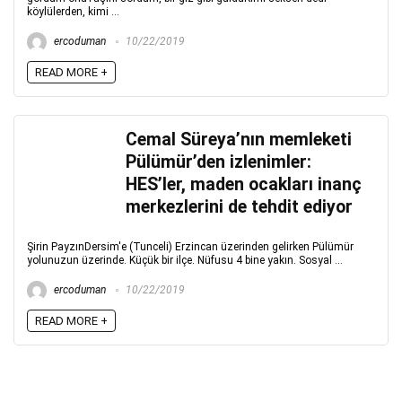
köylülerden, kimi ...
ercoduman
10/22/2019
READ MORE +
Cemal Süreya’nın memleketi
Pülümür’den izlenimler:
HES’ler, maden ocakları inanç
merkezlerini de tehdit ediyor
Şirin PayzınDersim'e (Tunceli) Erzincan üzerinden gelirken Pülümür
yolunuzun üzerinde. Küçük bir ilçe. Nüfusu 4 bine yakın. Sosyal ...
ercoduman
10/22/2019
READ MORE +