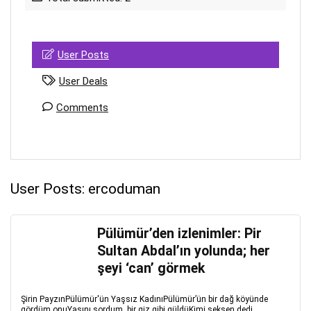
User Posts
User Deals
Comments
User Posts:
ercoduman
Pülümür’den izlenimler: Pir
Sultan Abdal’ın yolunda; her
şeyi ‘can’ görmek
Şirin PayzınPülümür'ün Yaşsız KadınıPülümür’ün bir dağ köyünde
gördüm onuYaşını sordum, bir giz gibi güldüKimi seksen dedi