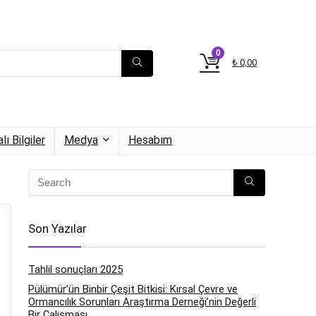
0
₺
0,00
lı Bilgiler
Medya
Hesabım
Son Yazılar
Tahlil sonuçları 2025
Pülümür’ün Binbir Çeşit Bitkisi: Kırsal Çevre ve
Ormancılık Sorunları Araştırma Derneği’nin Değerli
Bir Çalışması