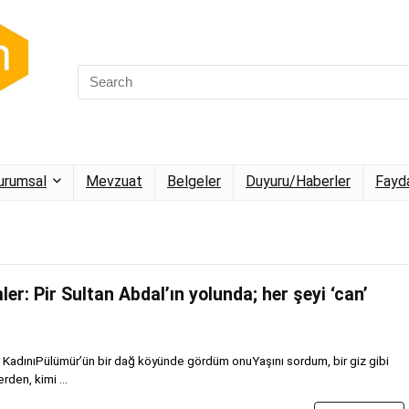
urumsal
Mevzuat
Belgeler
Duyuru/Haberler
Fayda
er: Pir Sultan Abdal’ın yolunda; her şeyi ‘can’
 KadınıPülümür’ün bir dağ köyünde gördüm onuYaşını sordum, bir giz gibi
den, kimi ...