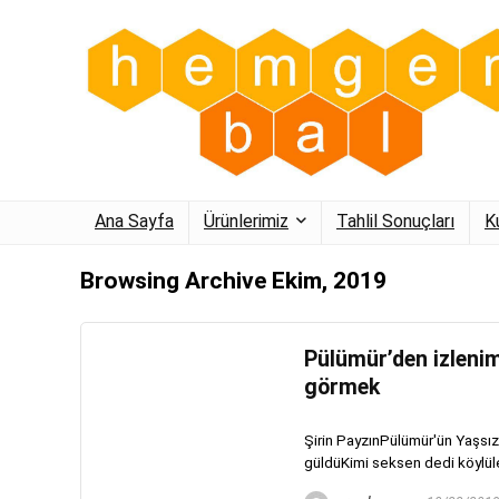
Ana Sayfa
Ürünlerimiz
Tahlil Sonuçları
K
Browsing Archive
Ekim, 2019
Pülümür’den izleniml
görmek
Şirin PayzınPülümür'ün Yaşsız
güldüKimi seksen dedi köylüler