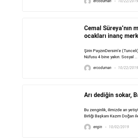
ercoduman
10/22/201
Cemal Süreya’nın m
ocakları inanç merke
Şirin PayzınDersim'e (Tunceli
Nüfusu 4 bine yakın. Sosyal ...
ercoduman
10/22/201
Arı dediğin sokar, B
Bu zenginlik, ilimizde arı yetişt
Birliği Başkanı Kazım Doğan ile b
engin
10/02/2019