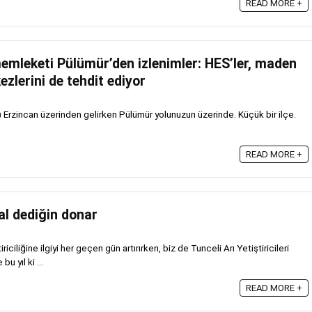
9
READ MORE +
emleketi Pülümür’den izlenimler: HES’ler, maden
zlerini de tehdit ediyor
) Erzincan üzerinden gelirken Pülümür yolunuzun üzerinde. Küçük bir ilçe.
9
READ MORE +
al dediğin donar
iriciliğine ilgiyi her geçen gün artırırken, biz de Tunceli Arı Yetiştiricileri
u yıl ki ...
READ MORE +