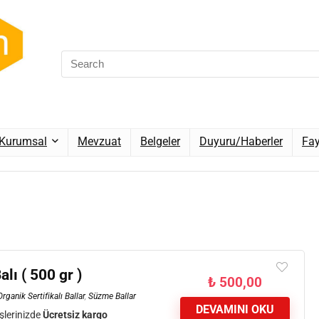
Kurumsal
Mevzuat
Belgeler
Duyuru/Haberler
Fay
lı ( 500 gr )
₺
500,00
Organik Sertifikalı Ballar
,
Süzme Ballar
DEVAMINI OKU
şlerinizde
Ücretsiz kargo