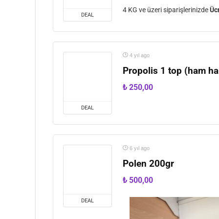
4 KG ve üzeri siparişlerinizde
Üc
DEAL
4 yıl ago
Propolis 1 top (ham hal
₺
250,00
DEAL
6 yıl ago
Polen 200gr
₺
500,00
DEAL