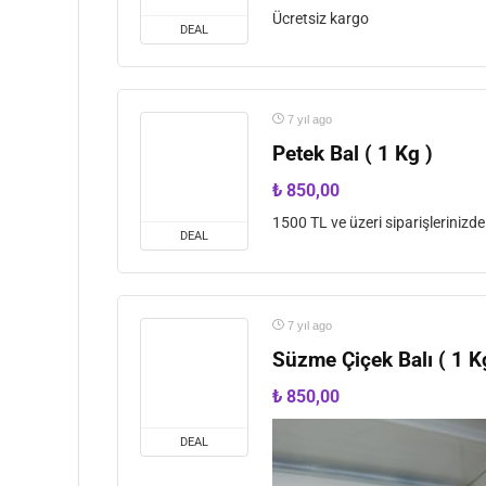
Ücretsiz kargo
DEAL
7 yıl ago
Petek Bal ( 1 Kg )
₺
850,00
1500 TL ve üzeri siparişlerinizd
DEAL
7 yıl ago
Süzme Çiçek Balı ( 1 K
₺
850,00
DEAL