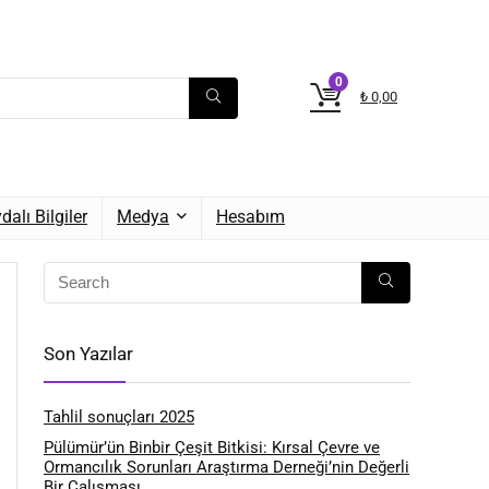
0
₺
0,00
dalı Bilgiler
Medya
Hesabım
Son Yazılar
Tahlil sonuçları 2025
Pülümür’ün Binbir Çeşit Bitkisi: Kırsal Çevre ve
Ormancılık Sorunları Araştırma Derneği’nin Değerli
Bir Çalışması